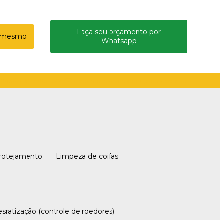
Faça seu orçamento por
a mesmo
Whatsapp
8043
(18) 99651-5229
alexandre.xavier@grupoarx.com.br
idrotejamento
Limpeza de coifas
Desratização (controle de roedores)