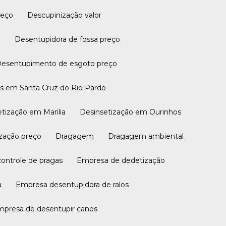
reço
Descupinização valor
a
Desentupidora de fossa preço
Desentupimento de esgoto preço
tas em Santa Cruz do Rio Pardo
setização em Marilia
Desinsetização em Ourinhos
tização preço
Dragagem
Dragagem ambiental
controle de pragas
Empresa de dedetização
a
Empresa desentupidora de ralos
Empresa de desentupir canos