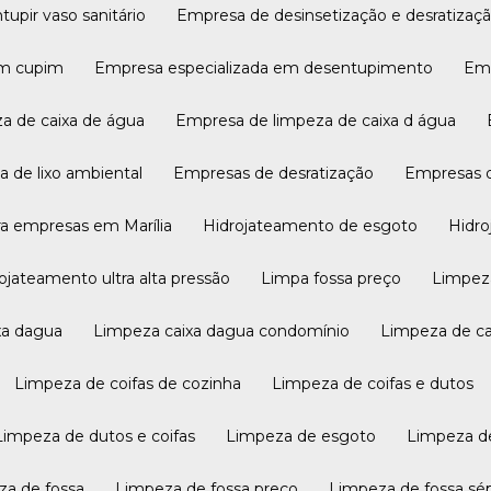
tupir vaso sanitário
Empresa de desinsetização e desratizaç
em cupim
Empresa especializada em desentupimento
Em
za de caixa de água
Empresa de limpeza de caixa d água
a de lixo ambiental
Empresas de desratização
Empresas 
ra empresas em Marília
Hidrojateamento de esgoto
Hidr
drojateamento ultra alta pressão
Limpa fossa preço
Limpez
xa dagua
Limpeza caixa dagua condomínio
Limpeza de c
Limpeza de coifas de cozinha
Limpeza de coifas e dutos
Limpeza de dutos e coifas
Limpeza de esgoto
Limpeza d
za de fossa
Limpeza de fossa preço
Limpeza de fossa sé