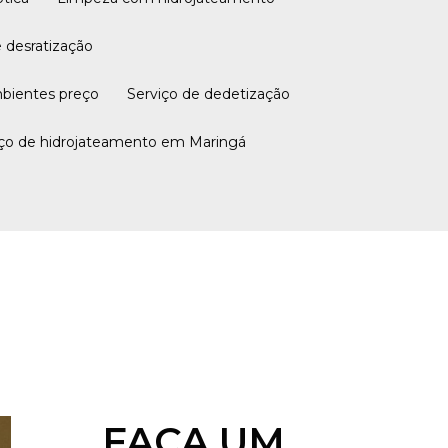
e desratização
mbientes preço
Serviço de dedetização
viço de hidrojateamento em Maringá
FAÇA UM