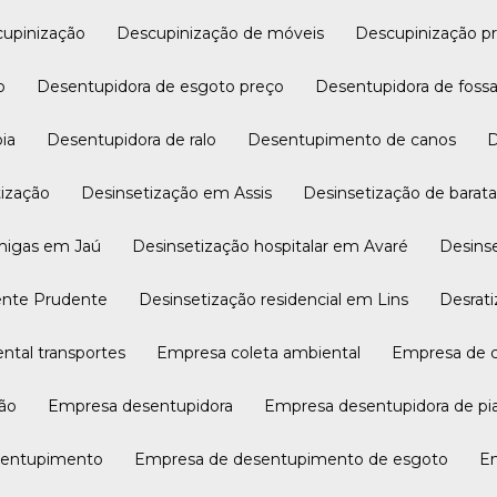
scupinização
Descupinização de móveis
Descupinização p
o
Desentupidora de esgoto preço
Desentupidora de foss
pia
Desentupidora de ralo
Desentupimento de canos
tização
Desinsetização em Assis
Desinsetização de bara
rmigas em Jaú
Desinsetização hospitalar em Avaré
Desin
dente Prudente
Desinsetização residencial em Lins
Desra
ntal transportes
Empresa coleta ambiental
Empresa de 
ção
Empresa desentupidora
Empresa desentupidora de pi
sentupimento
Empresa de desentupimento de esgoto