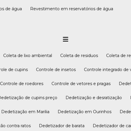
ios de água
Revestimento em reservatórios de água
Coleta de lixo ambiental
Coleta de residuos
Coleta de 
trole de cupins
Controle de insetos
Controle integrado de
Controle de roedores
Controle de vetores e pragas
Dede
Dedetização de cupins preço
Dedetização e desratização
Dedetização em Marilia
Dedetização em Ourinhos
Ded
ção contra ratos
Dedetizador de barata
Dedetizador de ca