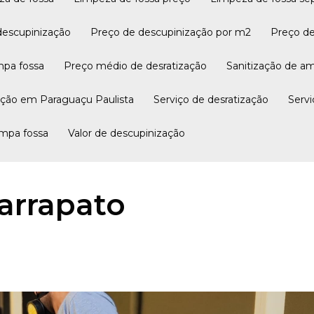
 descupinização
Preço de descupinização por m2
Preço d
impa fossa
Preço médio de desratização
Sanitização de a
zação em Paraguaçu Paulista
Serviço de desratização
Ser
limpa fossa
Valor de descupinização
arrapato